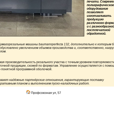
печати. Совреме
полиграфическое
оборудование
позволяет
изготавливать
продукцию
различного фор
и с разнообразно
постпечатной
обработкой.
бумагорезальные машины baumannperfecta 132, дополнительно к которым 
 обусловлено увеличением объемов производства и, соответственно, нагру
елом.
кая производительность резального участка с точным уровнем повторяемост
еточной продукции, схожей по форматам. Управление осуществляется с помо
о понятной программной оболочкой.
ывают надёжные партнёрские отношения, гарантирующие поставку
перативным планом и выполнением пуско-наладочных работ.
Профсоюзная ул, 57