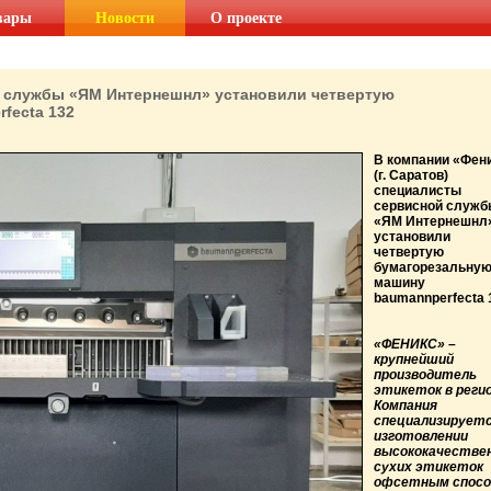
вары
Новости
О проекте
 службы «ЯМ Интернешнл» установили четвертую
fecta 132
В компании «Фен
(г. Саратов)
специалисты
сервисной служб
«ЯМ Интернешнл
установили
четвертую
бумагорезальну
машину
baumannperfecta 
«ФЕНИКС» –
крупнейший
производитель
этикеток в регио
Компания
специализируетс
изготовлении
высококачестве
сухих этикеток
офсетным спос