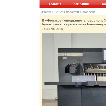
Главная
Компании
То
Главная
>
Список новостей
>
Новости
В «Фениксe» специалисты сервисной
бумагорезальную машину baumannper
2 Октября 2025