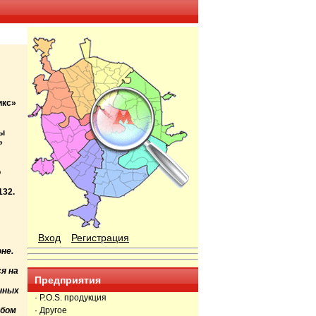
икс»
ы
»
ю
132.
Вход
Регистрация
не.
я на
Предприятия
нных
· P.O.S. продукция
обом
· Другое