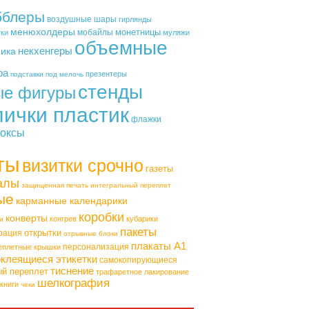
бблеры
воздушные шары
гирлянды
менюхолдеры
монетницы
мобайлы
тки
муляжи
объемные
некхенгеры
фика
ра
презентеры
подставки под мелочь
стенды
ые фигуры
лички пластик
флажки
оксы
ты
визитки срочно
газеты
алы
защищенная печать
интегральный переплет
ые
карманные календарики
коробки
конверты
конгрев
кубарики
и
пакеты
открытки
рация
отрывные блоки
плакаты А1
персонализация
еплетные крышки
клеящиеся этикетки
самокопирующиеся
тиснение
ый переплет
трафаретное лакирование
шелкография
книги
чеки