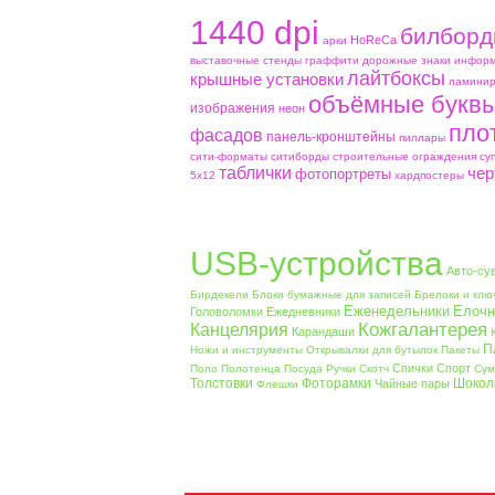
1440 dpi
билборд
HoReCa
aрки
выставочные стенды
граффити
дорожные знаки
информ
лайтбоксы
крышные установки
ламинир
объёмные букв
изображения
неон
пло
фасадов
панель-кронштейны
пиллары
сити-форматы
ситиборды
строительные ограждения
су
таблички
чер
фотопортреты
5х12
хардпостеры
USB-устройства
Авто-су
Бирдекели
Блоки бумажные для записей
Брелоки и клю
Еженедельники
Елочн
Головоломки
Ежедневники
Кожгалантерея
Канцелярия
Карандаши
П
Ножи и инструменты
Открывалки для бутылок
Пакеты
Спички
Спорт
Поло
Полотенца
Посуда
Ручки
Скотч
Сум
Толстовки
Фоторамки
Шокол
Чайные пары
Флешки