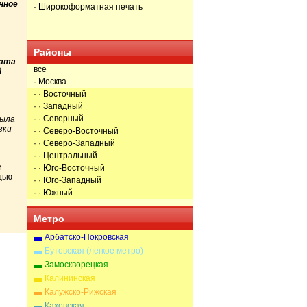
нное
· Широкоформатная печать
Районы
мата
все
й
· Москва
· · Восточный
· · Западный
· · Северный
была
зки
· · Северо-Восточный
· · Северо-Западный
· · Центральный
и
· · Юго-Восточный
щью
· · Юго-Западный
· · Южный
Метро
Арбатско-Покровская
Бутовская (легкое метро)
Замоскворецкая
Калининская
Калужско-Рижская
Каховская