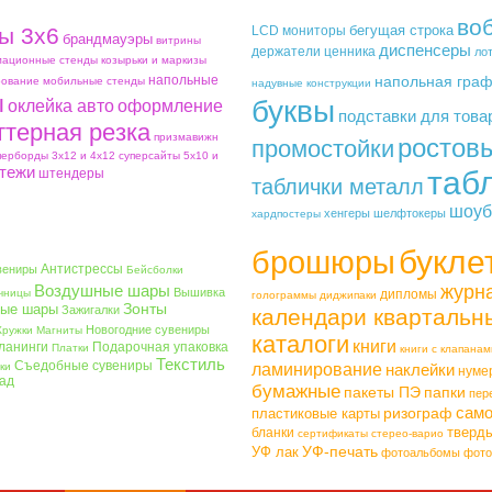
во
бегущая строка
ы 3х6
LCD мониторы
брандмауэры
витрины
диспенсеры
держатели ценника
ло
ационные стенды
козырьки и маркизы
напольные
напольная гра
ование
мобильные стенды
надувные конструкции
ы
буквы
оклейка авто
оформление
подставки для това
ттерная резка
призмавижн
ростов
промостойки
перборды 3х12 и 4х12
суперсайты 5х10 и
тежи
таб
штендеры
таблички металл
шоуб
хенгеры
шелфтокеры
хардпостеры
букле
брошюры
Антистрессы
вениры
Бейсболки
Воздушные шары
журн
Вышивка
чницы
дипломы
голограммы
диджипаки
Зонты
ые шары
Зажигалки
календари квартальн
Новогодние сувениры
Кружки
Магниты
каталоги
книги
ланинги
Подарочная упаковка
Платки
книги с клапанам
Текстиль
Съедобные сувениры
ки
ламинирование
наклейки
нуме
ад
бумажные
пакеты ПЭ
папки
пер
само
ризограф
пластиковые карты
тверд
бланки
сертификаты
стерео-варио
УФ-печать
УФ лак
фотоальбомы
фото