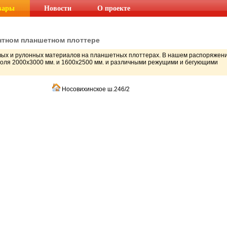
вары
Новости
О проекте
тном планшетном плоттере
вых и рулонных материалов на планшетных плоттерах. В нашем распоряжен
поля 2000х3000 мм. и 1600х2500 мм. и различными режущими и бегующими
Носовихинское ш.246/2