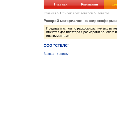
Главная
Компании
То
Главная
>
Список всех товаров
>
Товары
Раскрой материалов на широкоформан
Предлаем услуги по раскрою различных листо
имеются два плоттера с размерами рабочего 
инструментами.
ООО "СТЕЛС"
Возврат к списку