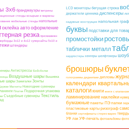
во
бегущая строка
ы 3х6
LCD мониторы
брандмауэры
витрины
диспенсеры
держатели ценника
ло
ационные стенды
козырьки и маркизы
напольные
напольная гра
ование
мобильные стенды
надувные конструкции
ы
буквы
оклейка авто
оформление
подставки для това
ттерная резка
призмавижн
ростов
промостойки
перборды 3х12 и 4х12
суперсайты 5х10 и
тежи
таб
штендеры
таблички металл
шоуб
хенгеры
шелфтокеры
хардпостеры
букле
брошюры
Антистрессы
вениры
Бейсболки
Воздушные шары
журн
Вышивка
чницы
дипломы
голограммы
диджипаки
Зонты
ые шары
Зажигалки
календари квартальн
Новогодние сувениры
Кружки
Магниты
каталоги
книги
ланинги
Подарочная упаковка
Платки
книги с клапанам
Текстиль
Съедобные сувениры
ки
ламинирование
наклейки
нуме
ад
бумажные
пакеты ПЭ
папки
пер
само
ризограф
пластиковые карты
тверд
бланки
сертификаты
стерео-варио
УФ-печать
УФ лак
фотоальбомы
фото