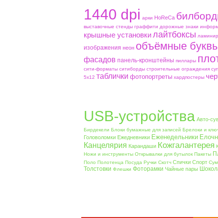
1440 dpi
билборд
HoReCa
aрки
выставочные стенды
граффити
дорожные знаки
информ
лайтбоксы
крышные установки
ламинир
объёмные букв
изображения
неон
пло
фасадов
панель-кронштейны
пиллары
сити-форматы
ситиборды
строительные ограждения
су
таблички
чер
фотопортреты
5х12
хардпостеры
USB-устройства
Авто-су
Бирдекели
Блоки бумажные для записей
Брелоки и клю
Еженедельники
Елочн
Головоломки
Ежедневники
Кожгалантерея
Канцелярия
Карандаши
П
Ножи и инструменты
Открывалки для бутылок
Пакеты
Спички
Спорт
Поло
Полотенца
Посуда
Ручки
Скотч
Сум
Толстовки
Фоторамки
Шокол
Чайные пары
Флешки