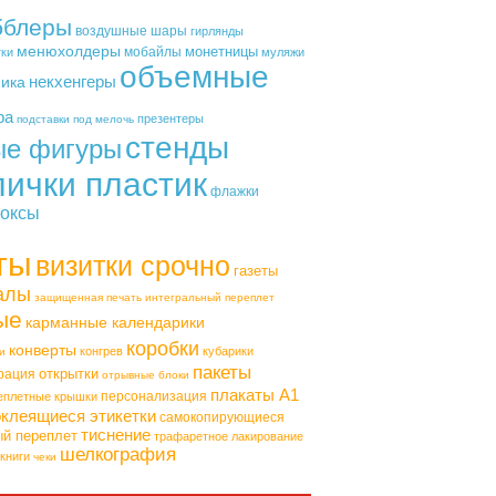
бблеры
воздушные шары
гирлянды
менюхолдеры
монетницы
мобайлы
тки
муляжи
объемные
некхенгеры
фика
ра
презентеры
подставки под мелочь
стенды
ые фигуры
лички пластик
флажки
оксы
ты
визитки срочно
газеты
алы
защищенная печать
интегральный переплет
ые
карманные календарики
коробки
конверты
конгрев
кубарики
и
пакеты
открытки
рация
отрывные блоки
плакаты А1
персонализация
еплетные крышки
клеящиеся этикетки
самокопирующиеся
тиснение
ый переплет
трафаретное лакирование
шелкография
книги
чеки