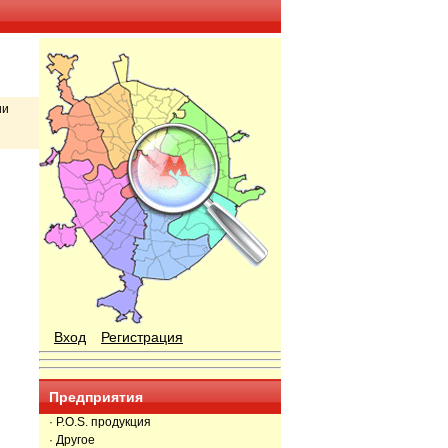
ии
Вход
Регистрация
Предприятия
· P.O.S. продукция
· Другое