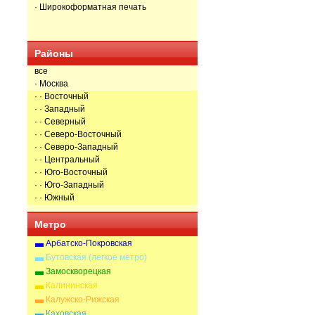
· Широкоформатная печать
Районы
все
· Москва
· · Восточный
· · Западный
· · Северный
· · Северо-Восточный
· · Северо-Западный
· · Центральный
· · Юго-Восточный
· · Юго-Западный
· · Южный
Метро
Арбатско-Покровская
Бутовская (легкое метро)
Замоскворецкая
Калининская
Калужско-Рижская
Каховская