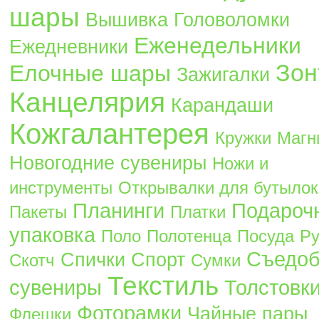
шары
Вышивка
Головоломки
Еженедельники
Ежедневники
Зон
Елочные шары
Зажигалки
Канцелярия
Карандаши
Кожгалантерея
Кружки
Магн
Новогодние сувениры
Ножи и
инструменты
Открывалки для бутылок
Планинги
Подароч
Пакеты
Платки
упаковка
Поло
Полотенца
Посуда
Ру
Съедо
Спички
Спорт
Скотч
Сумки
Текстиль
сувениры
Толстовк
Фоторамки
Чайные пары
Флешки