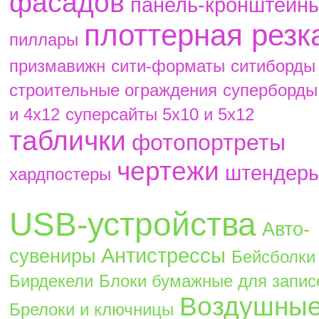
фасадов
панель-кронштейн
плоттерная резк
пиллары
призмавижн
сити-форматы
ситиборды
строительные ограждения
суперборды
и 4х12
суперсайты 5х10 и 5х12
таблички
фотопортреты
чертежи
штендер
хардпостеры
USB-устройства
Авто-
Антистрессы
сувениры
Бейсболки
Бирдекели
Блоки бумажные для запис
Воздушны
Брелоки и ключницы