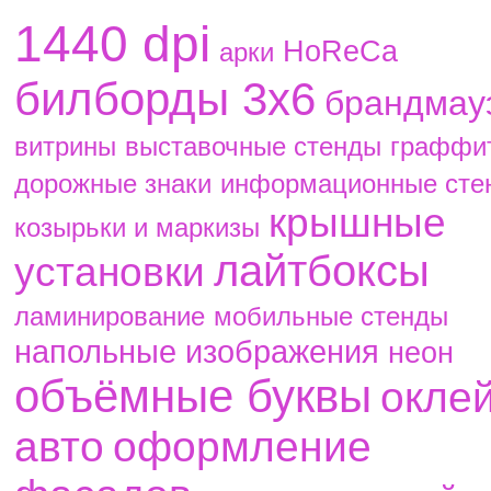
1440 dpi
HoReCa
aрки
билборды 3х6
брандмау
витрины
выставочные стенды
граффи
дорожные знаки
информационные сте
крышные
козырьки и маркизы
лайтбоксы
установки
ламинирование
мобильные стенды
напольные изображения
неон
объёмные буквы
окле
авто
оформление