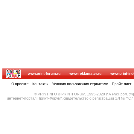
www.print-forum.ru
www.reklamater.ru
www.print-ind
О проекте
.
Контакты
.
Условия пользования сервисами
.
Прайс-лист
© PRINTINFO © PRINTFORUM, 1995-2020 ИА РусПром. Уч
интернет-портал Принт-Форум", свидетельство о регистрации ЭЛ № ФС7