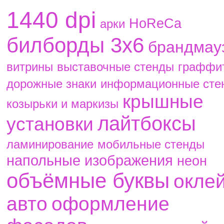
1440 dpi
HoReCa
aрки
билборды 3х6
брандмау
витрины
выставочные стенды
граффи
дорожные знаки
информационные сте
крышные
козырьки и маркизы
лайтбоксы
установки
ламинирование
мобильные стенды
напольные изображения
неон
объёмные буквы
окле
авто
оформление