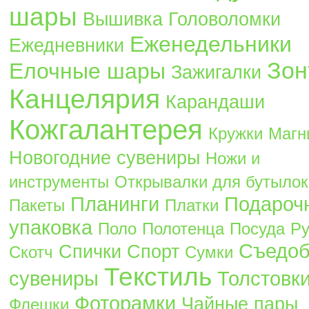
шары
Вышивка
Головоломки
Еженедельники
Ежедневники
Зон
Елочные шары
Зажигалки
Канцелярия
Карандаши
Кожгалантерея
Кружки
Магн
Новогодние сувениры
Ножи и
инструменты
Открывалки для бутылок
Планинги
Подароч
Пакеты
Платки
упаковка
Поло
Полотенца
Посуда
Ру
Съедо
Спички
Спорт
Скотч
Сумки
Текстиль
сувениры
Толстовк
Фоторамки
Чайные пары
Флешки