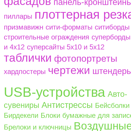
фасадов
панель-кронштейн
плоттерная резк
пиллары
призмавижн
сити-форматы
ситиборды
строительные ограждения
суперборды
и 4х12
суперсайты 5х10 и 5х12
таблички
фотопортреты
чертежи
штендер
хардпостеры
USB-устройства
Авто-
Антистрессы
сувениры
Бейсболки
Бирдекели
Блоки бумажные для запис
Воздушны
Брелоки и ключницы