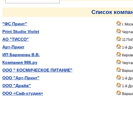
Список компа
"ФС Принт"
г. Мос
Print Studio Violet
Чертан
АО "ТИССО"
117545
Арт-Принт
1-й До
ИП Баринова В.В.
Кирово
Компания 986.ру
Чертан
ООО " КОСМИЧЕСКОЕ ПИТАНИЕ"
Варшав
ООО "Арт-Принт"
1-й До
ООО "Драйв"
1-й До
ООО «Саф-студия»
Варшав