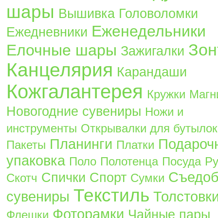
шары
Вышивка
Головоломки
Еженедельники
Ежедневники
Зон
Елочные шары
Зажигалки
Канцелярия
Карандаши
Кожгалантерея
Кружки
Магн
Новогодние сувениры
Ножи и
инструменты
Открывалки для бутылок
Планинги
Подароч
Пакеты
Платки
упаковка
Поло
Полотенца
Посуда
Ру
Съедо
Спички
Спорт
Скотч
Сумки
Текстиль
сувениры
Толстовк
Фоторамки
Чайные пары
Флешки