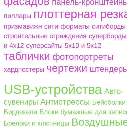
фасадов
панель-кронштейн
плоттерная резк
пиллары
призмавижн
сити-форматы
ситиборды
строительные ограждения
суперборды
и 4х12
суперсайты 5х10 и 5х12
таблички
фотопортреты
чертежи
штендер
хардпостеры
USB-устройства
Авто-
Антистрессы
сувениры
Бейсболки
Бирдекели
Блоки бумажные для запис
Воздушны
Брелоки и ключницы