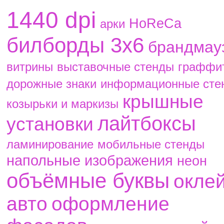
1440 dpi
HoReCa
aрки
билборды 3х6
брандмау
витрины
выставочные стенды
граффи
дорожные знаки
информационные сте
крышные
козырьки и маркизы
лайтбоксы
установки
ламинирование
мобильные стенды
напольные изображения
неон
объёмные буквы
окле
авто
оформление