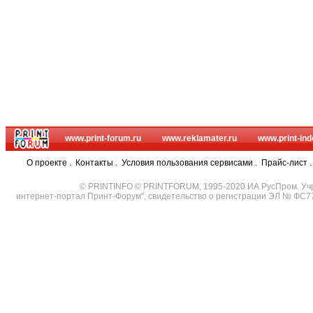
www.print-forum.ru
www.reklamater.ru
www.print-ind
О проекте
.
Контакты
.
Условия пользования сервисами
.
Прайс-лист
© PRINTINFO © PRINTFORUM, 1995-2020 ИА РусПром. Уч
интернет-портал Принт-Форум", свидетельство о регистрации ЭЛ № ФС7