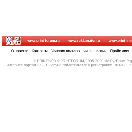
www.print-forum.ru
www.reklamater.ru
www.print-ind
О проекте
.
Контакты
.
Условия пользования сервисами
.
Прайс-лист
© PRINTINFO © PRINTFORUM, 1995-2020 ИА РусПром. Уч
интернет-портал Принт-Форум", свидетельство о регистрации ЭЛ № ФС7