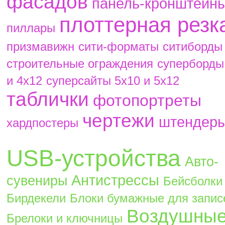
фасадов
панель-кронштейн
плоттерная резк
пиллары
призмавижн
сити-форматы
ситиборды
строительные ограждения
суперборды
и 4х12
суперсайты 5х10 и 5х12
таблички
фотопортреты
чертежи
штендер
хардпостеры
USB-устройства
Авто-
Антистрессы
сувениры
Бейсболки
Бирдекели
Блоки бумажные для запис
Воздушны
Брелоки и ключницы