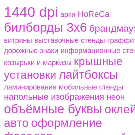
1440 dpi
HoReCa
aрки
билборды 3х6
брандмау
витрины
выставочные стенды
граффи
дорожные знаки
информационные сте
крышные
козырьки и маркизы
лайтбоксы
установки
ламинирование
мобильные стенды
напольные изображения
неон
объёмные буквы
окле
авто
оформление