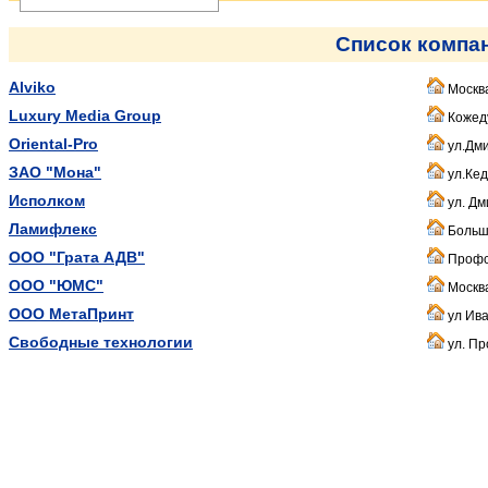
Список компа
Alviko
Москва
Luxury Media Group
Кожеду
Oriental-Pro
ул.Дми
ЗАО "Мона"
ул.Кед
Исполком
ул. Дм
Ламифлекс
Больш
ООО "Грата АДВ"
Профсо
ООО "ЮМС"
Москва
ООО МетаПринт
ул Ива
Свободные технологии
ул. Пр