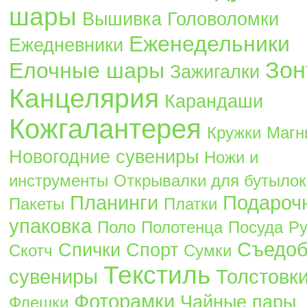
шары
Вышивка
Головоломки
Еженедельники
Ежедневники
Зон
Елочные шары
Зажигалки
Канцелярия
Карандаши
Кожгалантерея
Кружки
Магн
Новогодние сувениры
Ножи и
инструменты
Открывалки для бутылок
Планинги
Подароч
Пакеты
Платки
упаковка
Поло
Полотенца
Посуда
Ру
Съедо
Спички
Спорт
Скотч
Сумки
Текстиль
сувениры
Толстовк
Фоторамки
Чайные пары
Флешки