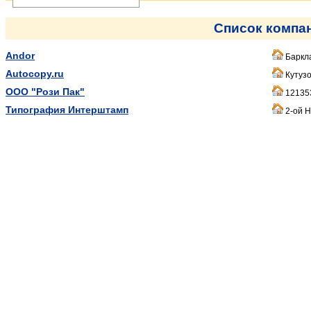
Список компа
Andor
Баркла
Autocopy.ru
Кутузо
ООО "Рози Пак"
121353,
Типография Интерштамп
2-ой Н