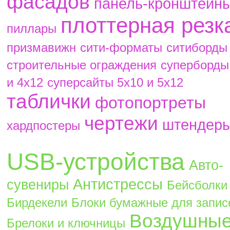
фасадов
панель-кронштейн
плоттерная резк
пиллары
призмавижн
сити-форматы
ситиборды
строительные ограждения
суперборды
и 4х12
суперсайты 5х10 и 5х12
таблички
фотопортреты
чертежи
штендер
хардпостеры
USB-устройства
Авто-
Антистрессы
сувениры
Бейсболки
Бирдекели
Блоки бумажные для запис
Воздушны
Брелоки и ключницы