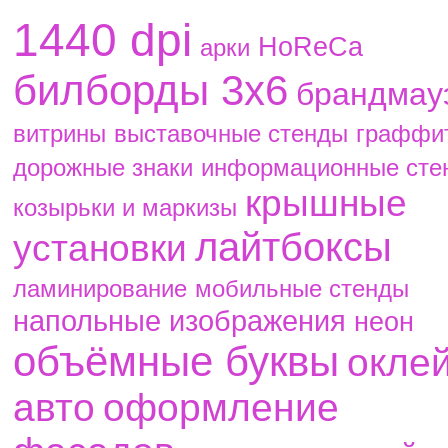
1440 dpi
HoReCa
aрки
билборды 3х6
брандмау
витрины
выставочные стенды
граффи
дорожные знаки
информационные сте
крышные
козырьки и маркизы
лайтбоксы
установки
ламинирование
мобильные стенды
напольные изображения
неон
объёмные буквы
окле
авто
оформление