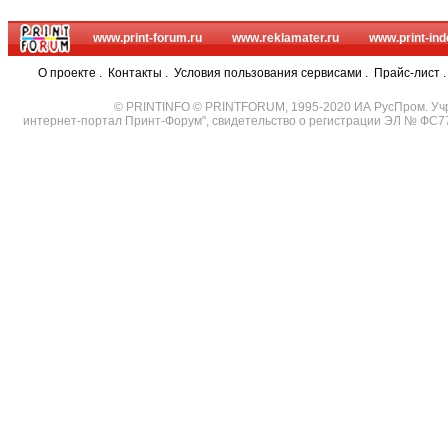
www.print-forum.ru
www.reklamater.ru
www.print-ind
О проекте
.
Контакты
.
Условия пользования сервисами
.
Прайс-лист
© PRINTINFO © PRINTFORUM, 1995-2020 ИА РусПром. Уч
интернет-портал Принт-Форум", свидетельство о регистрации ЭЛ № ФС7