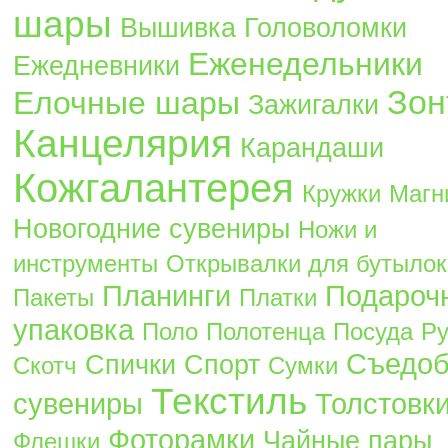
шары
Вышивка
Головоломки
Еженедельники
Ежедневники
Зон
Елочные шары
Зажигалки
Канцелярия
Карандаши
Кожгалантерея
Кружки
Магн
Новогодние сувениры
Ножи и
инструменты
Открывалки для бутылок
Планинги
Подароч
Пакеты
Платки
упаковка
Поло
Полотенца
Посуда
Ру
Съедо
Спички
Спорт
Скотч
Сумки
Текстиль
сувениры
Толстовк
Фоторамки
Чайные пары
Флешки