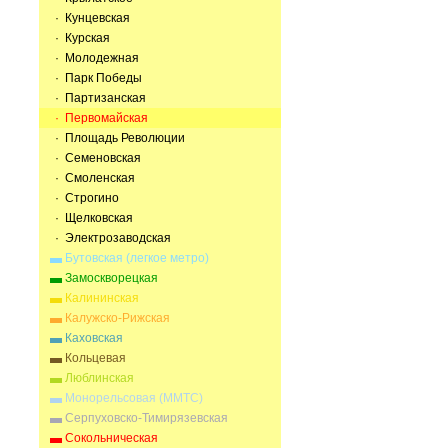
· Кунцевская
· Курская
· Молодежная
· Парк Победы
· Партизанская
· Первомайская
· Площадь Революции
· Семеновская
· Смоленская
· Строгино
· Щелковская
· Электрозаводская
Бутовская (легкое метро)
Замоскворецкая
Калининская
Калужско-Рижская
Каховская
Кольцевая
Люблинская
Монорельсовая (ММТС)
Серпуховско-Тимирязевская
Сокольническая