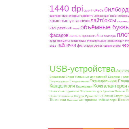
1440 dpi
билборд
HoReCa
aрки
выставочные стенды
граффити
дорожные знаки
информ
лайтбоксы
крышные установки
ламинир
объёмные букв
изображения
неон
пло
фасадов
панель-кронштейны
пиллары
сити-форматы
ситиборды
строительные ограждения
су
таблички
чер
фотопортреты
5х12
хардпостеры
USB-устройства
Авто-су
Бирдекели
Блоки бумажные для записей
Брелоки и клю
Еженедельники
Елочн
Головоломки
Ежедневники
Кожгалантерея
Канцелярия
Карандаши
П
Ножи и инструменты
Открывалки для бутылок
Пакеты
Спички
Спорт
Поло
Полотенца
Посуда
Ручки
Скотч
Сум
Толстовки
Фоторамки
Шокол
Чайные пары
Флешки