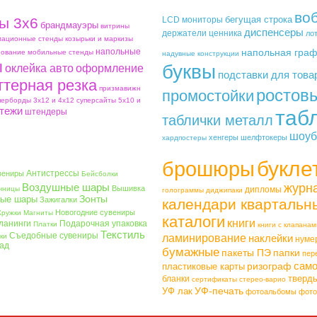
во
бегущая строка
ы 3х6
LCD мониторы
брандмауэры
витрины
диспенсеры
держатели ценника
ло
ационные стенды
козырьки и маркизы
напольные
напольная гра
ование
мобильные стенды
надувные конструкции
ы
буквы
оклейка авто
оформление
подставки для това
ттерная резка
призмавижн
ростов
промостойки
перборды 3х12 и 4х12
суперсайты 5х10 и
тежи
таб
штендеры
таблички металл
шоуб
хенгеры
шелфтокеры
хардпостеры
букле
брошюры
Антистрессы
вениры
Бейсболки
Воздушные шары
журн
Вышивка
чницы
дипломы
голограммы
диджипаки
Зонты
ые шары
Зажигалки
календари квартальн
Новогодние сувениры
Кружки
Магниты
каталоги
книги
ланинги
Подарочная упаковка
Платки
книги с клапанам
Текстиль
Съедобные сувениры
ки
ламинирование
наклейки
нуме
ад
бумажные
пакеты ПЭ
папки
пер
само
ризограф
пластиковые карты
тверд
бланки
сертификаты
стерео-варио
УФ-печать
УФ лак
фотоальбомы
фото