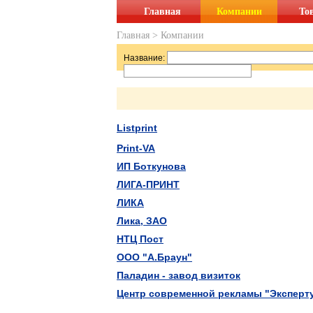
Главная
Компании
То
Главная
>
Компании
Название:
Listprint
Print-VA
ИП Боткунова
ЛИГА-ПРИНТ
ЛИКА
Лика, ЗАО
НТЦ Пост
ООО "А.Браун"
Паладин - завод визиток
Центр современной рекламы "Эксперт