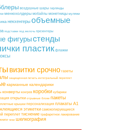
бблеры
воздушные шары
гирлянды
менюхолдеры
монетницы
мобайлы
тки
муляжи
объемные
некхенгеры
фика
ра
презентеры
подставки под мелочь
стенды
ые фигуры
лички пластик
флажки
оксы
ты
визитки срочно
газеты
алы
защищенная печать
интегральный переплет
ые
карманные календарики
коробки
конверты
конгрев
кубарики
и
пакеты
открытки
рация
отрывные блоки
плакаты А1
персонализация
еплетные крышки
клеящиеся этикетки
самокопирующиеся
тиснение
ый переплет
трафаретное лакирование
шелкография
книги
чеки