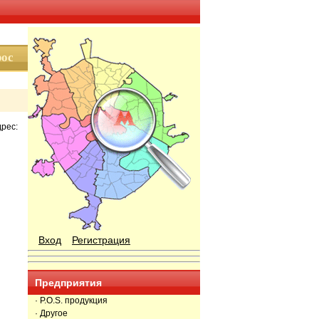
дрес:
Вход
Регистрация
Предприятия
· P.O.S. продукция
· Другое