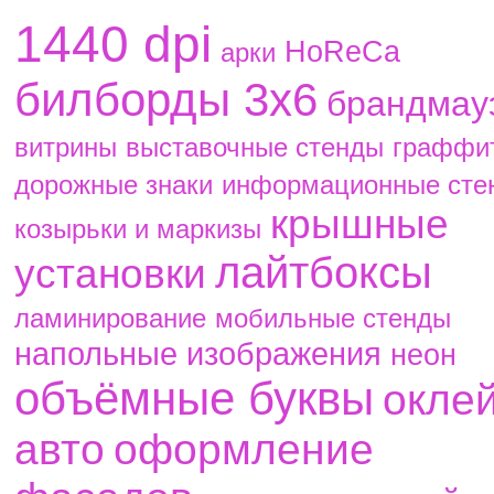
1440 dpi
HoReCa
aрки
билборды 3х6
брандмау
витрины
выставочные стенды
граффи
дорожные знаки
информационные сте
крышные
козырьки и маркизы
лайтбоксы
установки
ламинирование
мобильные стенды
напольные изображения
неон
объёмные буквы
окле
авто
оформление