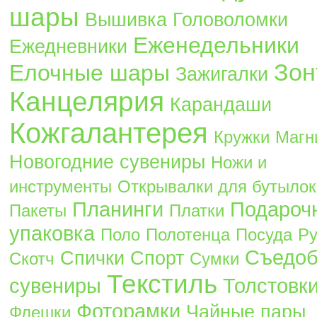
шары
Вышивка
Головоломки
Еженедельники
Ежедневники
Зон
Елочные шары
Зажигалки
Канцелярия
Карандаши
Кожгалантерея
Кружки
Магн
Новогодние сувениры
Ножи и
инструменты
Открывалки для бутылок
Планинги
Подароч
Пакеты
Платки
упаковка
Поло
Полотенца
Посуда
Ру
Съедо
Спички
Спорт
Скотч
Сумки
Текстиль
сувениры
Толстовк
Фоторамки
Чайные пары
Флешки