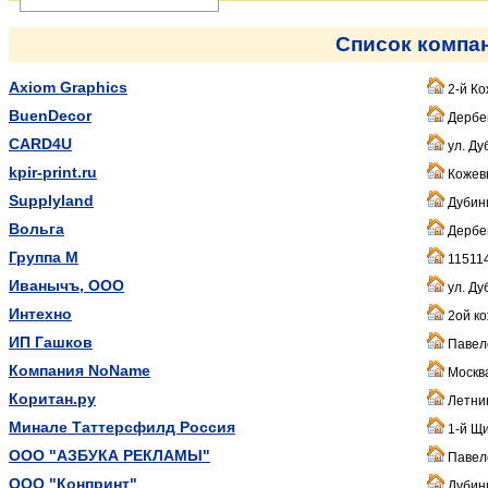
Список компа
Axiom Graphics
2-й Ко
BuenDecor
Дербен
CARD4U
ул. Ду
kpir-print.ru
Кожевн
Supplyland
Дубин
Вольга
Дербен
Группа М
115114,
Иванычъ, ООО
ул. Ду
Интехно
2ой ко
ИП Гашков
Павеле
Компания NoName
Москва
Коритан.ру
Летник
Минале Таттерсфилд Россия
1-й Щи
ООО "АЗБУКА РЕКЛАМЫ"
Павеле
ООО "Конпринт"
Дубин