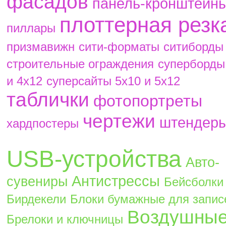
фасадов
панель-кронштейн
плоттерная резк
пиллары
призмавижн
сити-форматы
ситиборды
строительные ограждения
суперборды
и 4х12
суперсайты 5х10 и 5х12
таблички
фотопортреты
чертежи
штендер
хардпостеры
USB-устройства
Авто-
Антистрессы
сувениры
Бейсболки
Бирдекели
Блоки бумажные для запис
Воздушны
Брелоки и ключницы