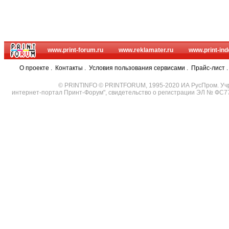
www.print-forum.ru
www.reklamater.ru
www.print-ind
О проекте
.
Контакты
.
Условия пользования сервисами
.
Прайс-лист
© PRINTINFO © PRINTFORUM, 1995-2020 ИА РусПром. Уч
интернет-портал Принт-Форум", свидетельство о регистрации ЭЛ № ФС7