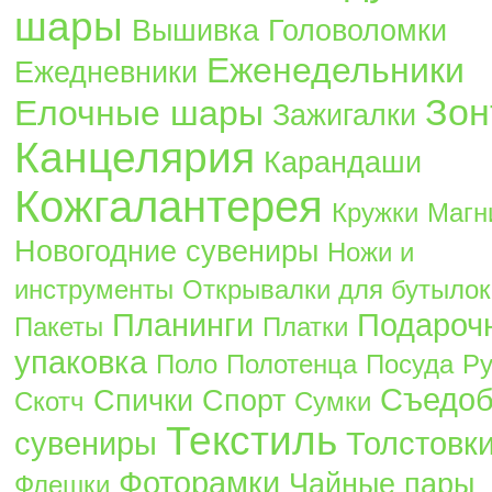
шары
Вышивка
Головоломки
Еженедельники
Ежедневники
Зон
Елочные шары
Зажигалки
Канцелярия
Карандаши
Кожгалантерея
Кружки
Магн
Новогодние сувениры
Ножи и
инструменты
Открывалки для бутылок
Планинги
Подароч
Пакеты
Платки
упаковка
Поло
Полотенца
Посуда
Ру
Съедо
Спички
Спорт
Скотч
Сумки
Текстиль
сувениры
Толстовк
Фоторамки
Чайные пары
Флешки