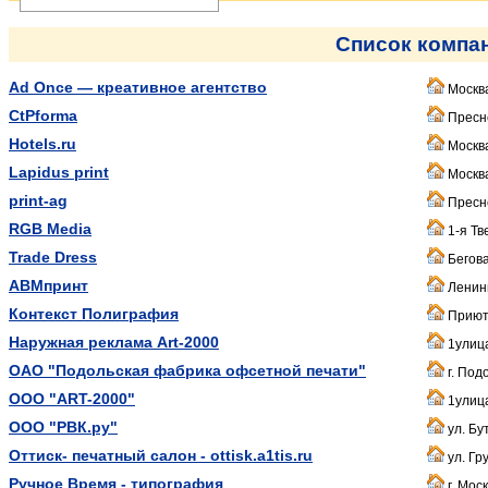
Список компа
Ad Once — креативное агентство
Москва
CtPforma
Пресне
Hotels.ru
Москв
Lapidus print
Москва
print-ag
Пресне
RGB Media
1-я Тв
Trade Dress
Бегова
АВМпринт
Ленинг
Контекст Полиграфия
Приютс
Наружная реклама Art-2000
1улица
ОАО "Подольская фабрика офсетной печати"
г. Под
ООО "ART-2000"
1улица
ООО "РВК.ру"
ул. Бу
Оттиск- печатный салон - ottisk.a1tis.ru
ул. Гр
Ручное Время - типография
г. Моск