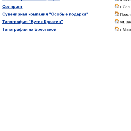
Солпринт
г. Солн
Сувенирная компания "Особые подарки"
Пресне
Типография "Бутик Креатив"
ул. Ва
Типография на Брестской
г. Moск