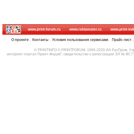
www.print-forum.ru
www.reklamater.ru
www.print-ind
О проекте
.
Контакты
.
Условия пользования сервисами
.
Прайс-лист
© PRINTINFO © PRINTFORUM, 1995-2020 ИА РусПром. Уч
интернет-портал Принт-Форум", свидетельство о регистрации ЭЛ № ФС7