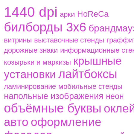
1440 dpi
HoReCa
aрки
билборды 3х6
брандмау
витрины
выставочные стенды
граффи
дорожные знаки
информационные сте
крышные
козырьки и маркизы
лайтбоксы
установки
ламинирование
мобильные стенды
напольные изображения
неон
объёмные буквы
окле
авто
оформление