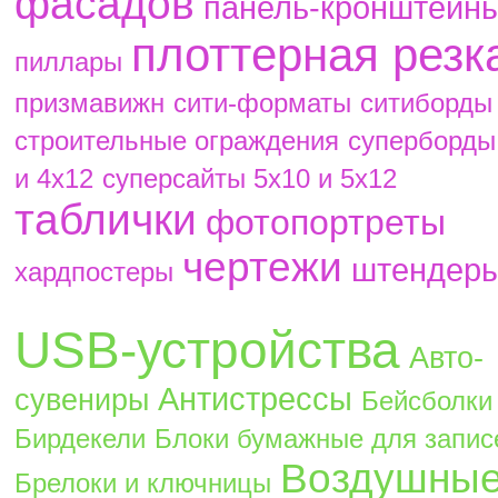
фасадов
панель-кронштейн
плоттерная резк
пиллары
призмавижн
сити-форматы
ситиборды
строительные ограждения
суперборды
и 4х12
суперсайты 5х10 и 5х12
таблички
фотопортреты
чертежи
штендер
хардпостеры
USB-устройства
Авто-
Антистрессы
сувениры
Бейсболки
Бирдекели
Блоки бумажные для запис
Воздушны
Брелоки и ключницы