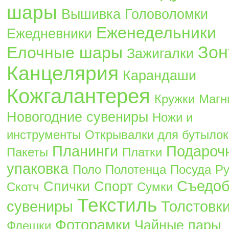
шары
Вышивка
Головоломки
Еженедельники
Ежедневники
Зон
Елочные шары
Зажигалки
Канцелярия
Карандаши
Кожгалантерея
Кружки
Магн
Новогодние сувениры
Ножи и
инструменты
Открывалки для бутылок
Планинги
Подароч
Пакеты
Платки
упаковка
Поло
Полотенца
Посуда
Ру
Съедо
Спички
Спорт
Скотч
Сумки
Текстиль
сувениры
Толстовк
Фоторамки
Чайные пары
Флешки