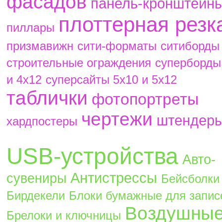
фасадов
панель-кронштейн
плоттерная резк
пиллары
призмавижн
сити-форматы
ситиборды
строительные ограждения
суперборды
и 4х12
суперсайты 5х10 и 5х12
таблички
фотопортреты
чертежи
штендер
хардпостеры
USB-устройства
Авто-
Антистрессы
сувениры
Бейсболки
Бирдекели
Блоки бумажные для запис
Воздушны
Брелоки и ключницы