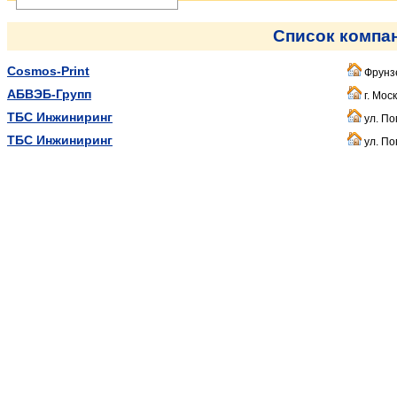
Список компа
Cosmos-Print
Фрунзе
АБВЭБ-Групп
г. Мос
ТБС Инжиниринг
ул. Пог
ТБС Инжиниринг
ул. По