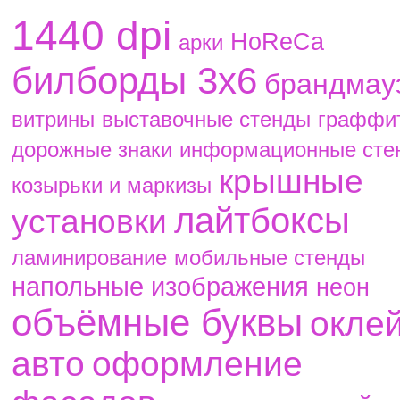
1440 dpi
HoReCa
aрки
билборды 3х6
брандмау
витрины
выставочные стенды
граффи
дорожные знаки
информационные сте
крышные
козырьки и маркизы
лайтбоксы
установки
ламинирование
мобильные стенды
напольные изображения
неон
объёмные буквы
окле
авто
оформление