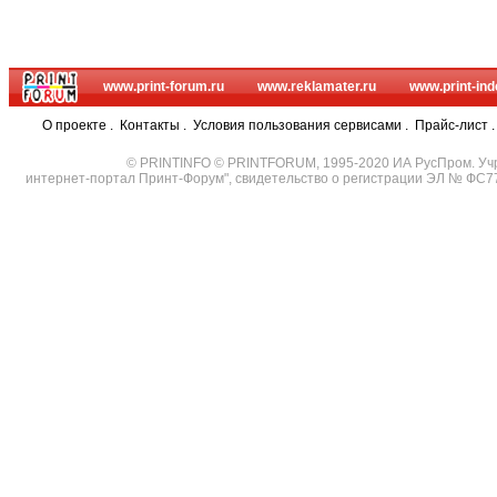
www.print-forum.ru
www.reklamater.ru
www.print-ind
О проекте
.
Контакты
.
Условия пользования сервисами
.
Прайс-лист
© PRINTINFO © PRINTFORUM, 1995-2020 ИА РусПром. Уч
интернет-портал Принт-Форум", свидетельство о регистрации ЭЛ № ФС7