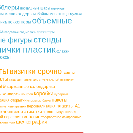
бблеры
воздушные шары
гирлянды
менюхолдеры
монетницы
мобайлы
тки
муляжи
объемные
некхенгеры
фика
ра
презентеры
подставки под мелочь
стенды
ые фигуры
лички пластик
флажки
оксы
ты
визитки срочно
газеты
алы
защищенная печать
интегральный переплет
ые
карманные календарики
коробки
конверты
конгрев
кубарики
и
пакеты
открытки
рация
отрывные блоки
плакаты А1
персонализация
еплетные крышки
клеящиеся этикетки
самокопирующиеся
тиснение
ый переплет
трафаретное лакирование
шелкография
книги
чеки