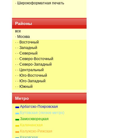
· Широкоформатная печать
Районы
все
· Москва
· · Восточный
· · Западный
· · Северный
· · Северо-Восточный
· · Северо-Западный
· · Центральный
· · Юго-Восточный
· · Юго-Западный
· · Южный
Метро
Арбатско-Покровская
Бутовская (легкое метро)
Замоскворецкая
Калининская
Калужско-Рижская
Каховская