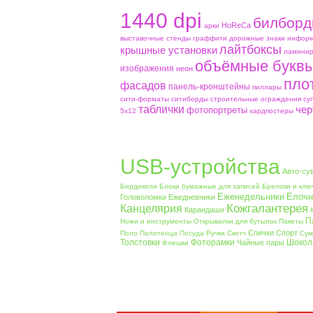
1440 dpi
билборд
HoReCa
aрки
выставочные стенды
граффити
дорожные знаки
информ
лайтбоксы
крышные установки
ламинир
объёмные букв
изображения
неон
пло
фасадов
панель-кронштейны
пиллары
сити-форматы
ситиборды
строительные ограждения
су
таблички
чер
фотопортреты
5х12
хардпостеры
USB-устройства
Авто-су
Бирдекели
Блоки бумажные для записей
Брелоки и клю
Еженедельники
Елочн
Головоломки
Ежедневники
Кожгалантерея
Канцелярия
Карандаши
П
Ножи и инструменты
Открывалки для бутылок
Пакеты
Спички
Спорт
Поло
Полотенца
Посуда
Ручки
Скотч
Сум
Толстовки
Фоторамки
Шокол
Чайные пары
Флешки