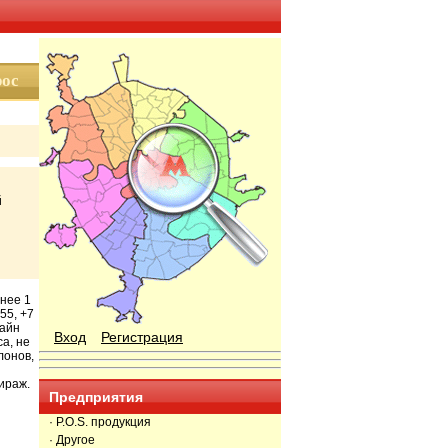
й
енее 1
55, +7
лайн
Вход
Регистрация
а, не
лонов,
ираж.
Предприятия
· P.O.S. продукция
· Другое