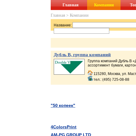
Главная
Компании
То
Главная
>
Компании
Название:
Дубль В, группа компаний
Группа компаний Дубль В «
ассортимент бумаги, картоно
115280, Москва, ул. Мас
тел.: (495) 725-08-88
"50 копеек"
4ColorsPrint
AM-PG GROUP LTD