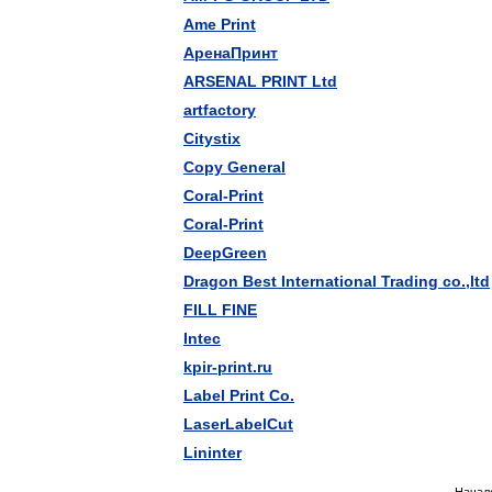
Ame Print
ApeнаПринт
ARSENAL PRINT Ltd
artfactory
Citystix
Copy General
Coral-Print
Coral-Print
DeepGreen
Dragon Best International Trading co.,ltd
FILL FINE
Intec
kpir-print.ru
Label Print Co.
LaserLabelCut
Lininter