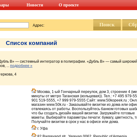
вары
Новости
О проекте
Адрес:
Список компаний
Дубль В» — системный интегратор в полиграфии. «Дубль В» — самый широки
в, ...
подробнее »
теркова, 4
Москва, 1-ый Гончарный переулок, дом 3, строение 4 (м
минуты от метро Таганская (кольцевая)). Тел.: +7 495 979-55
901 519-5555, +7 999 979-5555 Сайт: www.50kopeek.ru ; Он
магазин www.50k.ru - Заказывайте визитки из дома или офис
отвлекаясь от работы. Воспользуйтесь банком готовых шаб
что бы создать дизайн вашей визитки. Загружайте готовые
макеты. Выбирайте параметры печати: бумагу, цветность, т
Получайте визитки в срок у нас в офисе или дома.
г. Уфа
82 Bagrevand str., Yerevan 0062, Republic of Armenia