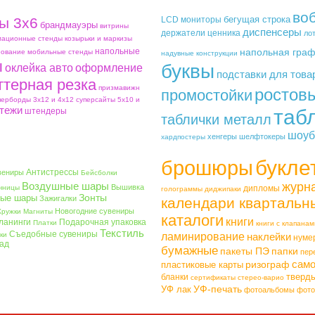
во
бегущая строка
ы 3х6
LCD мониторы
брандмауэры
витрины
диспенсеры
держатели ценника
ло
ационные стенды
козырьки и маркизы
напольные
напольная гра
ование
мобильные стенды
надувные конструкции
ы
буквы
оклейка авто
оформление
подставки для това
ттерная резка
призмавижн
ростов
промостойки
перборды 3х12 и 4х12
суперсайты 5х10 и
тежи
таб
штендеры
таблички металл
шоуб
хенгеры
шелфтокеры
хардпостеры
букле
брошюры
Антистрессы
вениры
Бейсболки
Воздушные шары
журн
Вышивка
чницы
дипломы
голограммы
диджипаки
Зонты
ые шары
Зажигалки
календари квартальн
Новогодние сувениры
Кружки
Магниты
каталоги
книги
ланинги
Подарочная упаковка
Платки
книги с клапанам
Текстиль
Съедобные сувениры
ки
ламинирование
наклейки
нуме
ад
бумажные
пакеты ПЭ
папки
пер
само
ризограф
пластиковые карты
тверд
бланки
сертификаты
стерео-варио
УФ-печать
УФ лак
фотоальбомы
фото