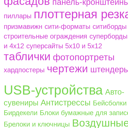
фасадов
панель-кронштейн
плоттерная резк
пиллары
призмавижн
сити-форматы
ситиборды
строительные ограждения
суперборды
и 4х12
суперсайты 5х10 и 5х12
таблички
фотопортреты
чертежи
штендер
хардпостеры
USB-устройства
Авто-
Антистрессы
сувениры
Бейсболки
Бирдекели
Блоки бумажные для запис
Воздушны
Брелоки и ключницы