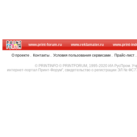
www.print-forum.ru
www.reklamater.ru
www.print-ind
О проекте
.
Контакты
.
Условия пользования сервисами
.
Прайс-лист
© PRINTINFO © PRINTFORUM, 1995-2020 ИА РусПром. Уч
интернет-портал Принт-Форум", свидетельство о регистрации ЭЛ № ФС7