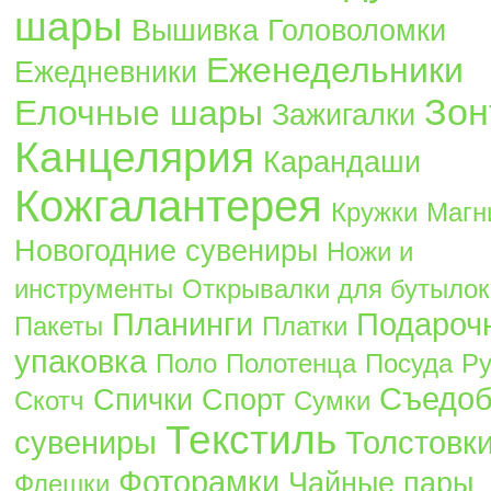
шары
Вышивка
Головоломки
Еженедельники
Ежедневники
Зон
Елочные шары
Зажигалки
Канцелярия
Карандаши
Кожгалантерея
Кружки
Магн
Новогодние сувениры
Ножи и
инструменты
Открывалки для бутылок
Планинги
Подароч
Пакеты
Платки
упаковка
Поло
Полотенца
Посуда
Ру
Съедо
Спички
Спорт
Скотч
Сумки
Текстиль
сувениры
Толстовк
Фоторамки
Чайные пары
Флешки