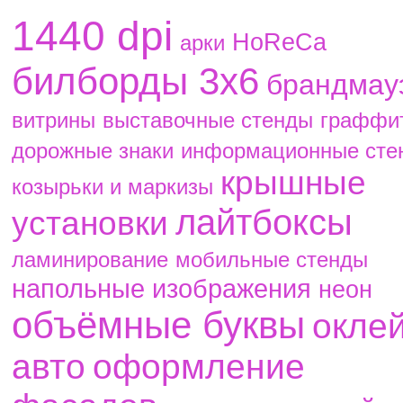
1440 dpi
HoReCa
aрки
билборды 3х6
брандмау
витрины
выставочные стенды
граффи
дорожные знаки
информационные сте
крышные
козырьки и маркизы
лайтбоксы
установки
ламинирование
мобильные стенды
напольные изображения
неон
объёмные буквы
окле
авто
оформление