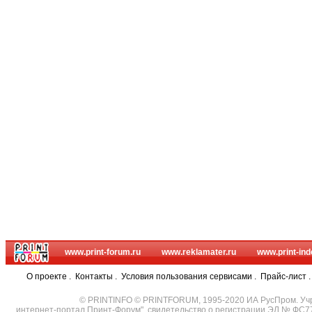
www.print-forum.ru
www.reklamater.ru
www.print-ind
О проекте
.
Контакты
.
Условия пользования сервисами
.
Прайс-лист
© PRINTINFO © PRINTFORUM, 1995-2020 ИА РусПром. Уч
интернет-портал Принт-Форум", свидетельство о регистрации ЭЛ № ФС7