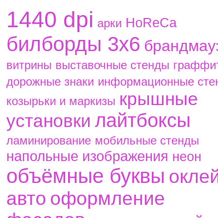
1440 dpi
HoReCa
aрки
билборды 3х6
брандмау
витрины
выставочные стенды
граффи
дорожные знаки
информационные сте
крышные
козырьки и маркизы
лайтбоксы
установки
ламинирование
мобильные стенды
напольные изображения
неон
объёмные буквы
окле
авто
оформление