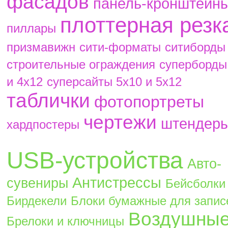
фасадов
панель-кронштейн
плоттерная резк
пиллары
призмавижн
сити-форматы
ситиборды
строительные ограждения
суперборды
и 4х12
суперсайты 5х10 и 5х12
таблички
фотопортреты
чертежи
штендер
хардпостеры
USB-устройства
Авто-
Антистрессы
сувениры
Бейсболки
Бирдекели
Блоки бумажные для запис
Воздушны
Брелоки и ключницы