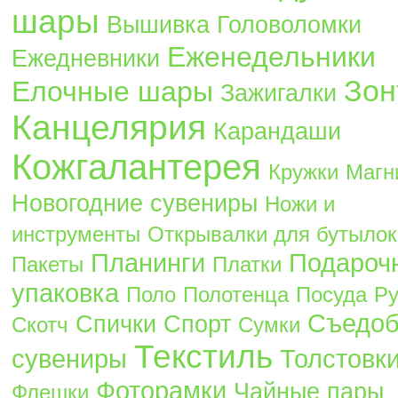
шары
Вышивка
Головоломки
Еженедельники
Ежедневники
Зон
Елочные шары
Зажигалки
Канцелярия
Карандаши
Кожгалантерея
Кружки
Магн
Новогодние сувениры
Ножи и
инструменты
Открывалки для бутылок
Планинги
Подароч
Пакеты
Платки
упаковка
Поло
Полотенца
Посуда
Ру
Съедо
Спички
Спорт
Скотч
Сумки
Текстиль
сувениры
Толстовк
Фоторамки
Чайные пары
Флешки