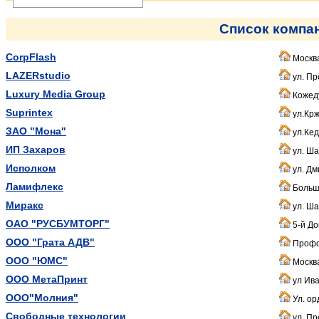
Список компа
CorpFlash
Москва
LAZERstudio
ул. Пр
Luxury Media Group
Кожеду
Suprintex
ул.Кржи
ЗАО "Мона"
ул.Кед
ИП Захаров
ул. Ша
Исполком
ул. Дм
Ламифлекс
Больш
Миракс
ул. Шаб
ОАО "РУСБУМТОРГ"
5-й До
ООО "Грата АДВ"
Профсо
ООО "ЮМС"
Москва
ООО МетаПринт
ул Ива
ООО"Молния"
Ул. ор
Свободные технологии
ул. Пр